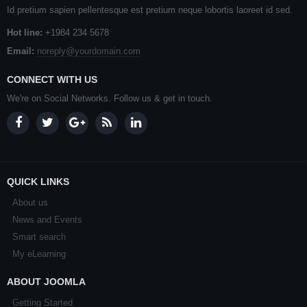
Id pretium sapien pellentesque est pretium neque lobortis laoreet id sed.
Hot line:
+1984 234 5678
Email:
noreply@yourdomain.com
CONNECT WITH US
We're on Social Networks. Follow us & get in touch.
QUICK LINKS
About us
News and Events
Smart search
My eLearning
ABOUT JOOMLA
Getting Started